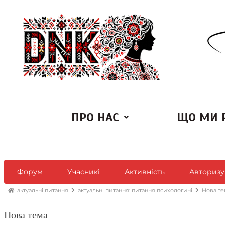
ПРО НАС
ЩО МИ 
Форум
Учасникі
Активність
Авторизу
актуальні питання
актуальні питання: питання психологині
Нова те
Нова тема