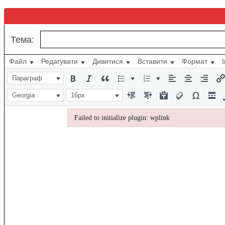
Тема:
Файл
Редагувати
Дивитися
Вставити
Формат
Параграф
Georgia
16px
Failed to initialize plugin: wplink
Failed to initialize plugin: wplink