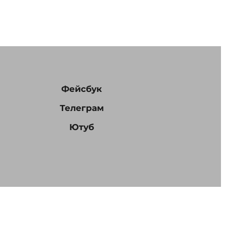
Фейсбук
Телеграм
Ютуб