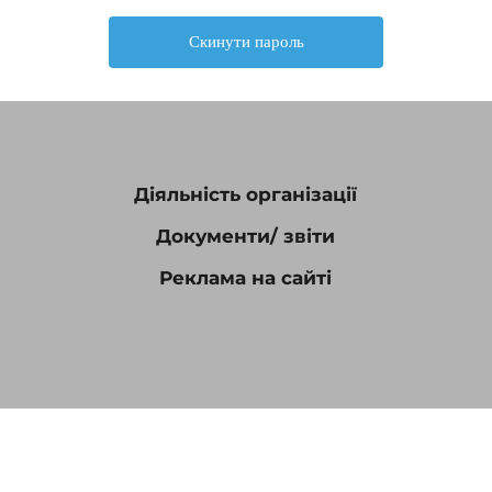
Діяльність організації
Документи/ звіти
Реклама на сайті