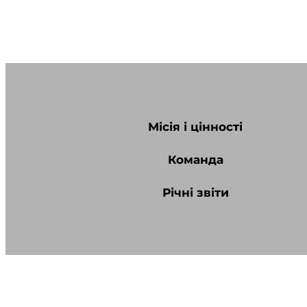
Місія і цінності
Команда
Річні звіти