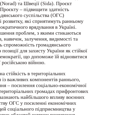
(Norad) та Швеції (Sida). Проєкт
 Проєкту – підвищити здатність
адянського суспільства (ОГС)
і розвитку, які сприятимуть ранньому
кратичного врядування в Україні.
ішення проблем, з якими стикаються
, навичок, залучення, видимості та
ь спроможність громадянського
 позиції для захисту України як стійкої
демократії, що допоможе їй відновитися
ї російською війною.
а стійкість в територіальних
 із важливих компонентів раннього,
ня – посилення соціально-економічної
у територіальних громадах прифронтових
і зазнають найбільшого впливу воєнних
ству ОГС у посиленні економічних
дей соціального підприємництва у
ьових областей шляхом поширення