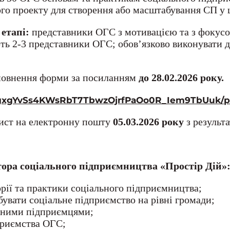
ого проекту для створення або масштабування СП у 
 етапі:
представники ОГС з мотивацією та з фокусо
ть 2-3 представники ОГС; обов’язково виконувати 
овнення форми за посиланням
до 28.02.2026 року.
1l-gxgYvSs4KWsRbT7TbwzOjrfPaOo0R_Iem9TbUuk/p
ист на електронну пошту
05.03.2026 року
з результа
ора соціального підприємництва «Простір Дій»
орії та практики соціального підприємництва;
увати соціальне підприємство на рівні громади;
льними підприємцями;
приємства ОГС;