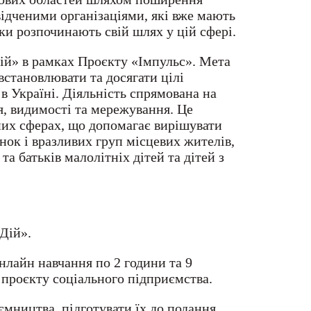
ідченими організаціями, які вже мають
ьки розпочинають свій шлях у цій сфері.
ій» в рамках Проєкту «Імпульс». Мета
встановлювати та досягати цілі
 Україні. Діяльність спрямована на
я, видимості та мережування. Це
них сферах, що допомагає вирішувати
нок і вразливих груп місцевих жителів,
та батьків малолітніх дітей та дітей з
Дій».
нлайн навчання по 2 години та 9
 проєкту соціального підприємства.
мництва, підготувати їх до подання