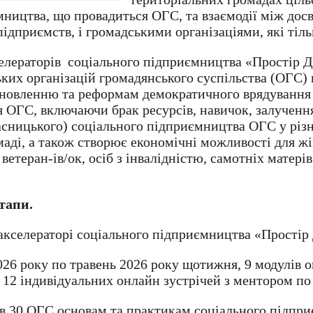
ництва, що провадиться ОГС, та взаємодії між досв
підприємств, і громадськими організаціями, які тіл
елераторів соціального підприємництва «Простір Д
ких організацій громадянського суспільства (ОГС) 
дновленню та реформам демократичного врядування в
 ОГС, включаючи брак ресурсів, навичок, залученн
асницького) соціального підприємництва ОГС у різ
маді, а також створює економічні можливості для жі
етеран-ів/ок, осіб з інвалідністю, самотніх матерів 
тапи.
кселераторі соціального підприємництва «Простір 
2026 року по травень 2026 року щотижня, 9 модулів о
12 індивідуальних онлайн зустрічей з ментором по
в 30 ОГС основам та практикам соціального підприє