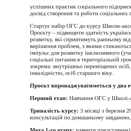
успішних практик соціального підприєм
досвід створення та роботи соціальних 
Стартує набір ОГС до курсу Школи-акс
Проєкту – підвищити здатність українсь
розвитку, які сприятимуть ранньому ві
вирішення проблем, з якими стикаються
імпульс для розвитку інклюзивного (уч
соціальні питання в територіальній гро
зокрема: внутрішньо переміщених осіб, в
інвалідністю, осіб старшого віку.
Проєкт впроваджуватиметься у два е
Перший етап:
Навчання ОГС у Школі-а
Тривалість курсу:
3 місяці з березня 
консультацій по домашньому завданню, 
Мета 1-го етапу:
навчити представникі