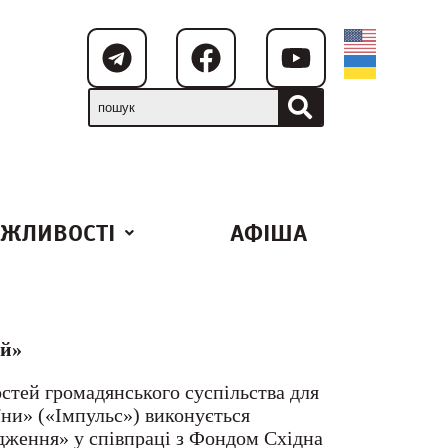
ЖЛИВОСТІ
АФІША
ій»
тей громадянського суспільства для
їни» («Імпульс») виконується
ження» у співпраці з Фондом Східна