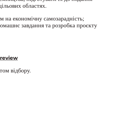
цільових областях.
м на економічну самозарадність;
домашнє завдання та розробка проєкту
review
том відбору.
: