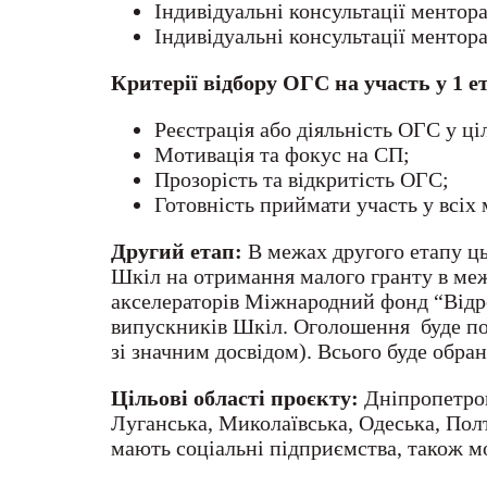
Індивідуальні консультації менто
Індивідуальні консультації ментора
Критерії відбору ОГС
на участь у 1 е
Реєстрація або діяльність ОГС у ці
Мотивація та фокус на СП;
Прозорість та відкритість ОГС;
Готовність приймати участь у всіх
Другий етап:
В межах другого етапу ц
Шкіл на отримання малого гранту в ме
акселераторів Міжнародний фонд “Відро
випускників Шкіл. Оголошення буде пош
зі значним досвідом). Всього буде обра
Цільові області проєкту:
Дніпропетров
Луганська, Миколаївська, Одеська, Полт
мають соціальні підприємства, також м