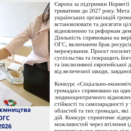
Європа за підтримки Норвегії 
триватиме до 2027 року. Мета
українських організацій гром
встановлювати та досягати ціл
відновленню та реформам демо
Діяльність спрямована на вир
ОГС, включаючи брак ресурсів
мережування. Проєкт посилит
суспільства та покращить його
та інклюзивної європейської 
від величезної шкоди, завдано
Конкурс «Соціально-економічн
громадах» спрямовано на один
людиноцентричного відновлен
стійкості та самозарадності 
областей та тих громадах, як
дій. Конкурс сприятиме лідер
можливостей через втілення і
територіальних громадах ціл