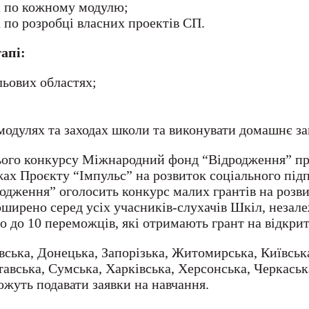
ра по кожному модулю;
 по розробці власних проектів СП.
тапі:
льових областях;
 модулях та заходах школи та виконувати домашнє за
ього конкурсу Міжнародний фонд “Відродження” пр
жах Проєкту “Імпульс” на розвиток соціального пі
дження” оголосить конкурс малих грантів на розви
ирено серед усіх учасників-слухачів Шкіл, незале
но до 10 переможців, які отримають грант на відкри
ська, Донецька, Запорізька, Житомирська, Київська
авська, Сумська, Харківська, Херсонська, Черкаськ
ожуть подавати заявки на навчання.