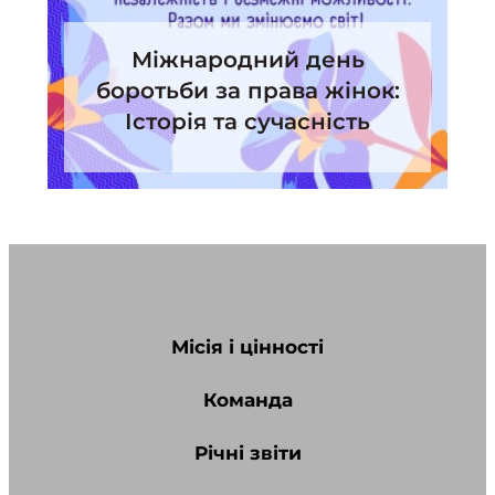
Міжнародний день
боротьби за права жінок:
Історія та сучасність
Місія і цінності
Команда
Річні звіти